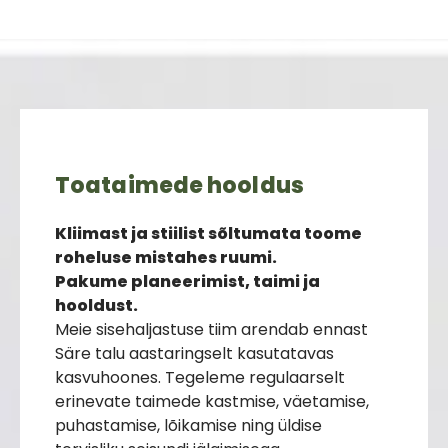
Toataimede hooldus
Kliimast ja stiilist sõltumata toome
roheluse mistahes ruumi.
Pakume planeerimist, taimi ja
hooldust.
Meie sisehaljastuse tiim arendab ennast
Säre talu aastaringselt kasutatavas
kasvuhoones. Tegeleme regulaarselt
erinevate taimede kastmise, väetamise,
puhastamise, lõikamise ning üldise