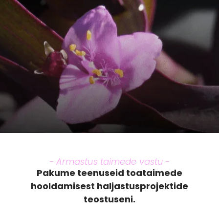
- Armastus taimede vastu -
Pakume teenuseid toataimede
hooldamisest haljastusprojektide
teostuseni.