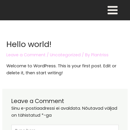
Skip
Main
to
Menu
content
Hello world!
Leave a Comment
/
Uncategorized
/ By
Plantriss
Welcome to WordPress. This is your first post. Edit or
delete it, then start writing!
Leave a Comment
Sinu e-postiaadressi ei avaldata.
Nõutavad väljad
on tähistatud
*
-ga
Type