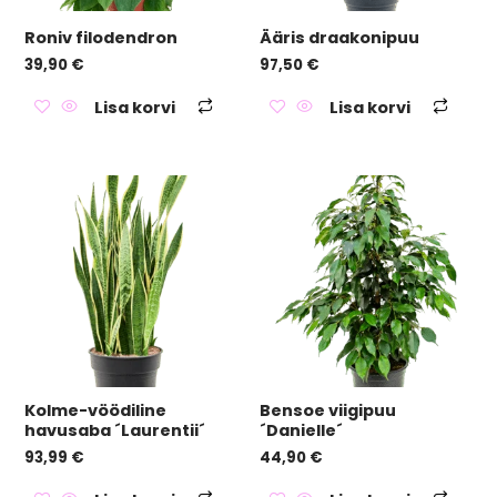
Roniv filodendron
Ääris draakonipuu
39,90
€
97,50
€
Lisa korvi
Lisa korvi
Kolme-vöödiline
Bensoe viigipuu
havusaba ´Laurentii´
´Danielle´
93,99
€
44,90
€