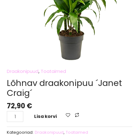
Draakonipuud
,
Toataimed
Lõhnav draakonipuu ´Janet
Craig´
72,90
€
Lisa korvi
Kategooriad:
Draakonipuud
,
Toataimed